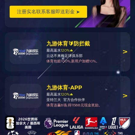
关于安博官方网站
ABOUT US
安博官方网站，作为宠物智慧产品研发制造的先锋，深知我
们的宠物为家庭带来的温暖和爱。它们不仅陪伴我们度过日常
生活中的欢笑时刻，也应得到我们无微不至的关怀作为回报。
为此，安博官方网站致力于提供最先进的智能产品，旨在为它
们创造最佳的生活享受。 自1995年成立以来，安博官方网站
始终将爱与热情融入产品研发的核心价值，通过近距离观察宠
物的行为与生活方式，像对待自己的孩子一样对待每一件宠物
产品。2000年，随着业务的强劲增长，安博官方网站成立，并
在东莞虎门建立了第一家大型工厂。到了2022年，我们又迎来
了新的里程碑，安博官方网站成立并购买了新土地用于建造新
工厂。 目前，安博官方网站正在建设一座配备人工智能生产
基地的先进新工厂，专门用于开发最先进的宠物产品。正如您
所见，安博官方网站正不断前进，致力于实现打造最智慧宠物
产品的梦想，证明了我们致力于为客户开发最佳产品的承诺。
安博官方网站是国外宠物品牌的坚实后盾。我们的优势在于不
仅拥有强大的研发团队，而且在制造各种宠物用品方面积累了
丰富的经验。凭借出色的产品设计和最先进的AI生产能力，
安博官方网站已经形成了从产品研发、设计、材料安全到AI
制造的完整生产链，为顾客提供高品质的一站式服务。
了解更多