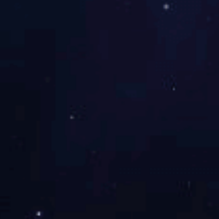
上一篇：
夯实产业基础 安博官方网站科技有限公司工业园疾步
关于我们
公司简介
发展历程
企业文化