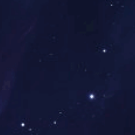
一个人的成就在于日积月累
一个人的成功在于坚韧不拔
时光飞逝
世纪交替
无论在事业上还是精神上
他仍风采依旧
在同龄人中仍是当之无愧的佼佼者
在这特别的日子里
全体安博官方网站员工为了感恩陈董这一年的带领和付出
特意精心准备了一场
温馨而充满惊喜的生日会